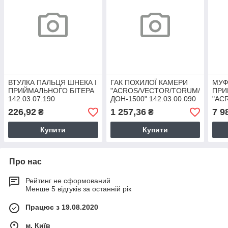
ВТУЛКА ПАЛЬЦЯ ШНЕКА І
ГАК ПОХИЛОЇ КАМЕРИ
МУФ
ПРИЙМАЛЬНОГО БІТЕРА
"ACROS/VECTOR/TORUM/
ПРИ
142.03.07.190
ДОН-1500" 142.03.00.090
"AC
ДОН-
226,92
1 257,36
7 9
₴
₴
Купити
Купити
Про нас
Рейтинг не сформований
Менше 5 відгуків за останній рік
Працює з 19.08.2020
м. Київ