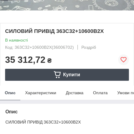
СИЛОВИЙ ПРИВІД 363С32+10600В2Х
В наявності
Код: 363С32+10600В2Х(36006702)
Роздріб
35 312,72
₴
Купити
Опис
Характеристики
Доставка
Оплата
Умови п
Опис
СИЛОВИЙ ПРИВІД 363С32+10600В2Х