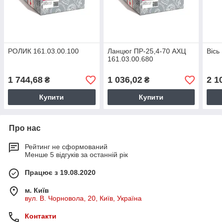
РОЛИК 161.03.00.100
Ланцюг ПР-25,4-70 АХЦ
Вісь
161.03.00.680
1 744,68
1 036,02
2 1
₴
₴
Купити
Купити
Про нас
Рейтинг не сформований
Менше 5 відгуків за останній рік
Працює з 19.08.2020
м. Київ
вул. В. Чорновола, 20, Київ, Україна
Контакти