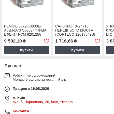
РЕМІНЬ 50x20-3930Li
САЛЬНИК 48x74x18
УПЛ
Ausf.R873 Optibelt "НИВА-
ПЕРЕДНЬОГО МОСТА
070
ЕФЕКТ" РСМ 6201255
(CORTECO 12017349B)
D.Q
ОРТIВЕLТ
86027126
9 582,10
1 716,66
3 8
₴
₴
Купити
Купити
Про нас
Рейтинг не сформований
Менше 5 відгуків за останній рік
Працює з 19.08.2020
м. Київ
вул. В. Чорновола, 20, Київ, Україна
Контакти