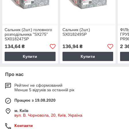
Сальник (2шт.) головного
Сальник (2шт.)
ФІЛ
розподільника "SX275"
SX018249SP
ГРУ
SX018247SP
PR9
134,64
136,94
2 3
₴
₴
Купити
Купити
Про нас
Рейтинг не сформований
Менше 5 відгуків за останній рік
Працює з 19.08.2020
м. Київ
вул. В. Чорновола, 20, Київ, Україна
Контакти