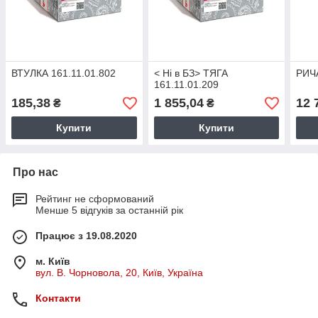
ВТУЛКА 161.11.01.802
< Ні в БЗ> ТЯГА
РИЧА
161.11.01.209
185,38
1 855,04
12 
₴
₴
Купити
Купити
Про нас
Рейтинг не сформований
Менше 5 відгуків за останній рік
Працює з 19.08.2020
м. Київ
вул. В. Чорновола, 20, Київ, Україна
Контакти