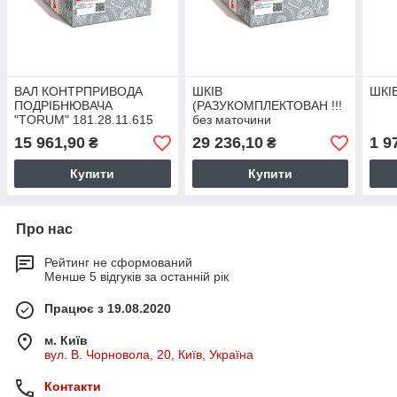
ВАЛ КОНТРПРИВОДА
ШКІВ
ШКІВ
ПОДРІБНЮВАЧА
(РАЗУКОМПЛЕКТОВАН !!!
"TORUM" 181.28.11.615
без маточини
РСМ-10Б.14.62.200) 2-го
15 961,90
29 236,10
1 9
₴
₴
КОНТРПР. 6-ти
СТРУМКОВОЇ
Купити
Купити
145.28.08.110 А
Про нас
Рейтинг не сформований
Менше 5 відгуків за останній рік
Працює з 19.08.2020
м. Київ
вул. В. Чорновола, 20, Київ, Україна
Контакти