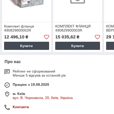
Комплект фланця
КОМПЛЕКТ ФЛАНЦЯ
КОМ
490829800002R
490829900003R
ВЕР
12 496,10
15 035,62
29 
₴
₴
Купити
Купити
Про нас
Рейтинг не сформований
Менше 5 відгуків за останній рік
Працює з 19.08.2020
м. Київ
вул. В. Чорновола, 20, Київ, Україна
Контакти