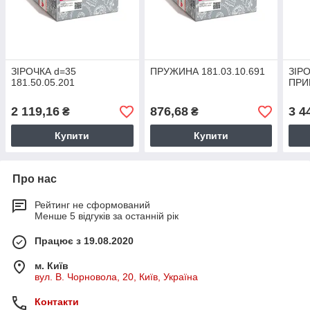
ЗІРОЧКА d=35
ПРУЖИНА 181.03.10.691
ЗІРО
181.50.05.201
ПРИ
2 119,16
876,68
3 4
₴
₴
Купити
Купити
Про нас
Рейтинг не сформований
Менше 5 відгуків за останній рік
Працює з 19.08.2020
м. Київ
вул. В. Чорновола, 20, Київ, Україна
Контакти