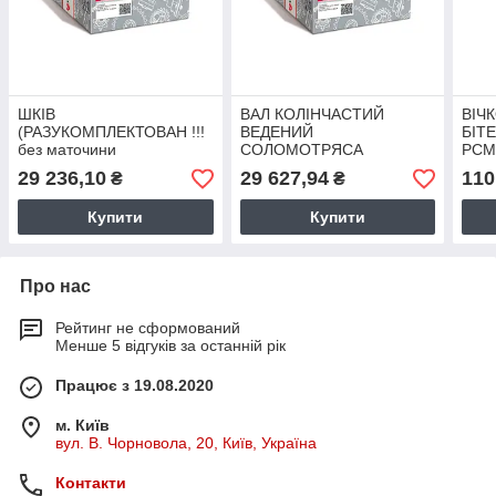
ШКІВ
ВАЛ КОЛІНЧАСТИЙ
ВІЧ
(РАЗУКОМПЛЕКТОВАН !!!
ВЕДЕНИЙ
БІТ
без маточини
СОЛОМОТРЯСА
РСМ-
РСМ-10Б.14.62.200) 2-го
РСМ-10Б.01.38.370 А
29 236,10
29 627,94
110
₴
₴
КОНТРПР. 6-ти
СТРУМКОВОЇ
Купити
Купити
145.28.08.110 А
Про нас
Рейтинг не сформований
Менше 5 відгуків за останній рік
Працює з 19.08.2020
м. Київ
вул. В. Чорновола, 20, Київ, Україна
Контакти