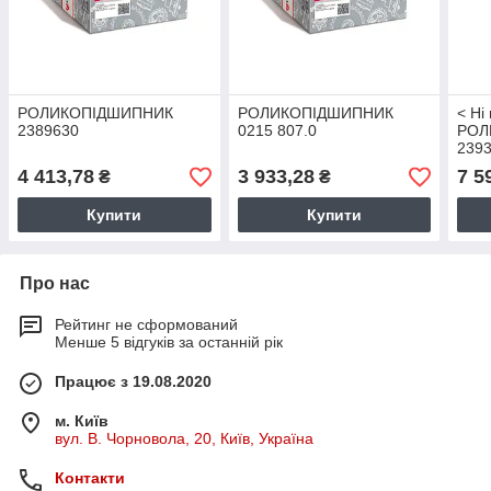
РОЛИКОПІДШИПНИК
РОЛИКОПІДШИПНИК
< Ні
2389630
0215 807.0
РОЛ
239
4 413,78
3 933,28
7 5
₴
₴
Купити
Купити
Про нас
Рейтинг не сформований
Менше 5 відгуків за останній рік
Працює з 19.08.2020
м. Київ
вул. В. Чорновола, 20, Київ, Україна
Контакти