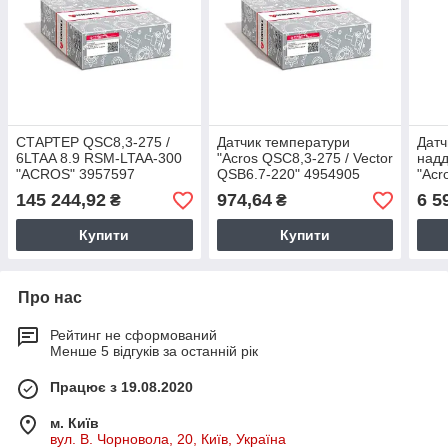
СТАРТЕР QSC8,3-275 /
Датчик температури
Датч
6LTAA 8.9 RSM-LTAA-300
"Acros QSC8,3-275 / Vector
надд
"ACROS" 3957597
QSB6.7-220" 4954905
"Acr
QSB6
145 244,92
974,64
6 5
₴
₴
Купити
Купити
Про нас
Рейтинг не сформований
Менше 5 відгуків за останній рік
Працює з 19.08.2020
м. Київ
вул. В. Чорновола, 20, Київ, Україна