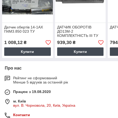
Датчик обертів 14-1АХ
ДАТЧИК ОБОРОТІВ
ДАТ
П4М3.850 023 ТУ
ДО13М-2
КОМПЛЕКТНІСТЬ III ТУ
П4М3.850.023
1 008,12
939,30
794
₴
₴
Купити
Купити
Про нас
Рейтинг не сформований
Менше 5 відгуків за останній рік
Працює з 19.08.2020
м. Київ
вул. В. Чорновола, 20, Київ, Україна
Контакти