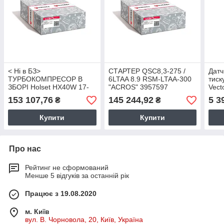
< Ні в БЗ>
СТАРТЕР QSC8,3-275 /
Датч
ТУРБОКОМПРЕСОР В
6LTAA 8.9 RSM-LTAA-300
тиск
ЗБОРІ Holset HX40W 17-
"ACROS" 3957597
Vect
4046108 4955220
407
153 107,76
145 244,92
5 3
₴
₴
Купити
Купити
Про нас
Рейтинг не сформований
Менше 5 відгуків за останній рік
Працює з 19.08.2020
м. Київ
вул. В. Чорновола, 20, Київ, Україна