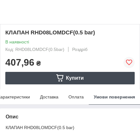
КЛАПАН RHD08LOMDCF(0.5 bar)
В наявності
Код: RHD08LOMDCF(0.5bar)
Роздріб
407,96
₴
Купити
арактеристики
Доставка
Оплата
Умови повернення
Опис
КЛАПАН RHD08LOMDCF(0.5 bar)