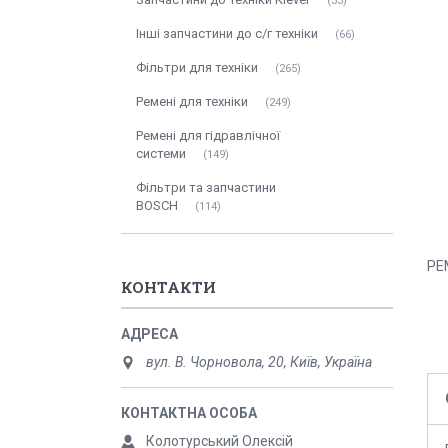
33
Інші запчастини до с/г техніки
66
Фільтри для техніки
265
Ремені для техніки
249
Ремені для гідравлічної
системи
149
Фільтри та запчастини
BOSCH
114
РЕ
КОНТАКТИ
вул. В. Чорновола, 20, Київ, Україна
Колотурський Олексій