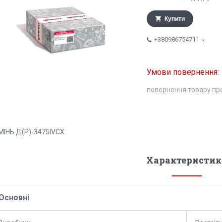
Купити
+380986754711
повернення товару пр
МІНЬ Д(Р)-3475IVСХ
Характеристик
Основні