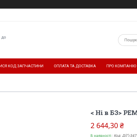
н до
ТИСЯ КОД ЗАПЧАСТИНИ
ОПЛАТА ТА ДОСТАВКА
ПРО КОМПАНІЮ
< Ні в БЗ> РЕ
2 644,30 ₴
В наявності
Код:
Д(Г)-34