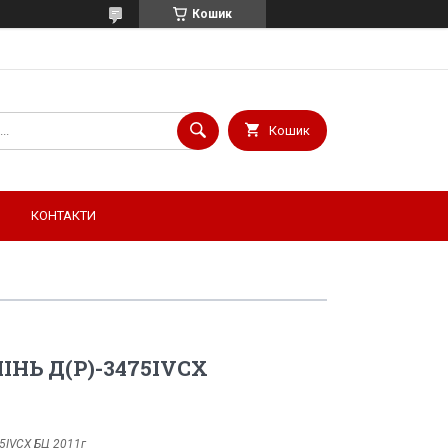
Кошик
Кошик
КОНТАКТИ
МІНЬ Д(Р)-3475IVСХ
75IVСХ БЦ 2011г