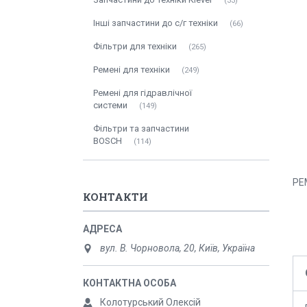
33
Інші запчастини до с/г техніки
66
Фільтри для техніки
265
Ремені для техніки
249
Ремені для гідравлічної
системи
149
Фільтри та запчастини
BOSCH
114
РЕ
КОНТАКТИ
вул. В. Чорновола, 20, Київ, Україна
Колотурський Олексій