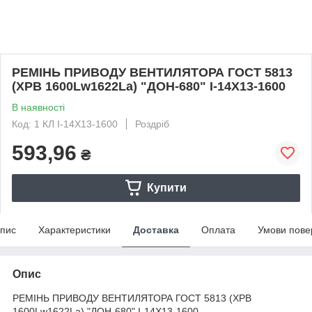
РЕМІНЬ ПРИВОДУ ВЕНТИЛЯТОРА ГОСТ 5813
(XPB 1600Lw1622La) "ДОН-680" I-14Х13-1600
В наявності
Код: 1 КЛ I-14Х13-1600
Роздріб
593,96
₴
Купити
пис
Характеристики
Доставка
Оплата
Умови пове
Опис
РЕМІНЬ ПРИВОДУ ВЕНТИЛЯТОРА ГОСТ 5813 (XPB
1600Lw1622La) "ДОН-680" I-14Х13-1600