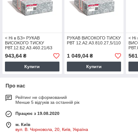
< Ні в БЗ> РУКАВ
РУКАВ ВИСОКОГО ТИСКУ
< Ні
ВИСОКОГО ТИСКУ
РВТ 12.А2.А3.810.27,5/110
ВИС
РВТ.12.Б2.А3.460.21/63
РВТ.
4791
943,64
1 049,04
561
₴
₴
РВТ 
Купити
Купити
Про нас
Рейтинг не сформований
Менше 5 відгуків за останній рік
Працює з 19.08.2020
м. Київ
вул. В. Чорновола, 20, Київ, Україна