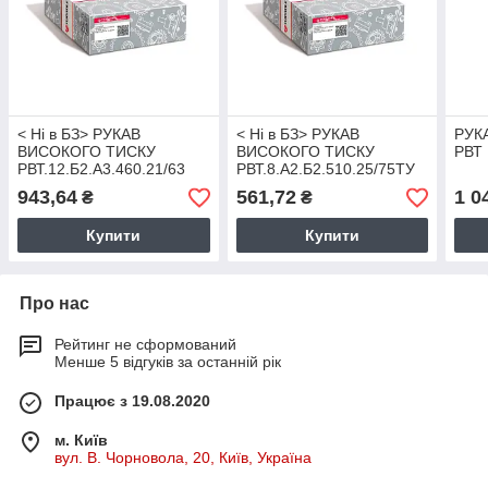
< Ні в БЗ> РУКАВ
< Ні в БЗ> РУКАВ
РУК
ВИСОКОГО ТИСКУ
ВИСОКОГО ТИСКУ
РВТ 
РВТ.12.Б2.А3.460.21/63
РВТ.8.А2.Б2.510.25/75ТУ
4791-001-00166887-2002
943,64
561,72
1 0
₴
₴
РВТ 8.А2.Б2.510.25/75
Купити
Купити
Про нас
Рейтинг не сформований
Менше 5 відгуків за останній рік
Працює з 19.08.2020
м. Київ
вул. В. Чорновола, 20, Київ, Україна