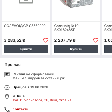
СОЛЕНОЇД/CP С5369990
Соленоїд №10
Сол
SX018248SP
SX0
3 283,52
2 207,79
1 0
₴
₴
Купити
Купити
Про нас
Рейтинг не сформований
Менше 5 відгуків за останній рік
Працює з 19.08.2020
м. Київ
вул. В. Чорновола, 20, Київ, Україна
Контакти