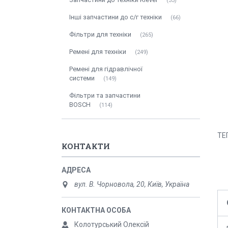
33
Інші запчастини до с/г техніки
66
Фільтри для техніки
265
Ремені для техніки
249
Ремені для гідравлічної
системи
149
Фільтри та запчастини
BOSCH
114
ТЕ
КОНТАКТИ
вул. В. Чорновола, 20, Київ, Україна
Колотурський Олексій