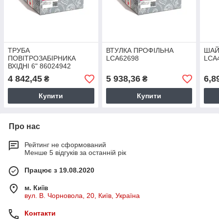
ТРУБА
ВТУЛКА ПРОФІЛЬНА
ШАЙ
ПОВІТРОЗАБІРНИКА
LCA62698
LCA
ВХІДНІ 6" 86024942
4 842,45
5 938,36
6,8
₴
₴
Купити
Купити
Про нас
Рейтинг не сформований
Менше 5 відгуків за останній рік
Працює з 19.08.2020
м. Київ
вул. В. Чорновола, 20, Київ, Україна
Контакти