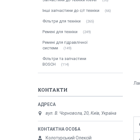
33
Інші запчастини до с/г техніки
66
Фільтри для техніки
265
Ремені для техніки
249
Ремені для гідравлічної
системи
149
Фільтри та запчастини
BOSCH
114
Ла
КОНТАКТИ
вул. В. Чорновола, 20, Київ, Україна
Колотурський Олексій