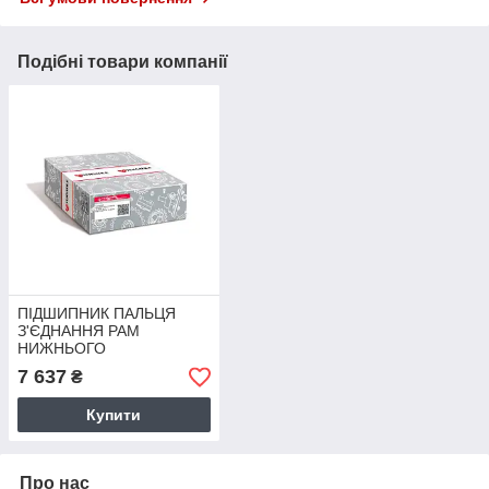
Подібні товари компанії
ПІДШИПНИК ПАЛЬЦЯ
З'ЄДНАННЯ РАМ
НИЖНЬОГО
60.0mmIDx105.00mmODx63.0mmThick
7 637
₴
9672932
Купити
Про нас