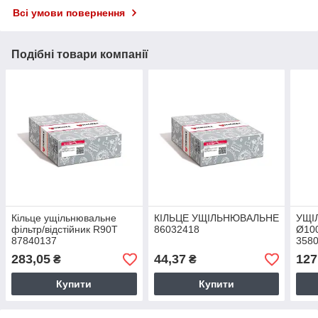
Всі умови повернення
Подібні товари компанії
Кільце ущільнювальне
КІЛЬЦЕ УЩІЛЬНЮВАЛЬНЕ
УЩІ
фільтр/відстійник R90T
86032418
Ø100
87840137
358
283,05
44,37
127
₴
₴
Купити
Купити