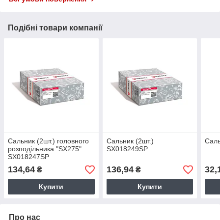
Подібні товари компанії
Сальник (2шт.) головного
Сальник (2шт.)
Саль
розподільника "SX275"
SX018249SP
SX018247SP
134,64
136,94
32,
₴
₴
Купити
Купити
Про нас