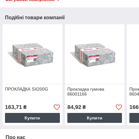
Подібні товари компанії
ПРОКЛАДКА SX200G
Прокладка гумова
Прок
86001166
860
163,71
84,92
166
₴
₴
Купити
Купити
Про нас