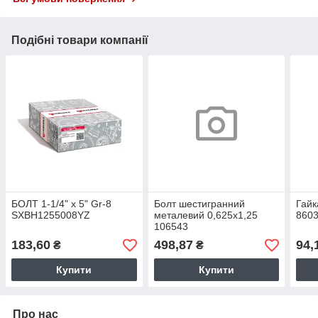
Подібні товари компанії
БОЛТ 1-1/4" x 5" Gr-8
Болт шестигранний
Гайк
SXBH1255008YZ
металевий 0,625х1,25
860
106543
183,60
498,87
94,
₴
₴
Купити
Купити
Про нас