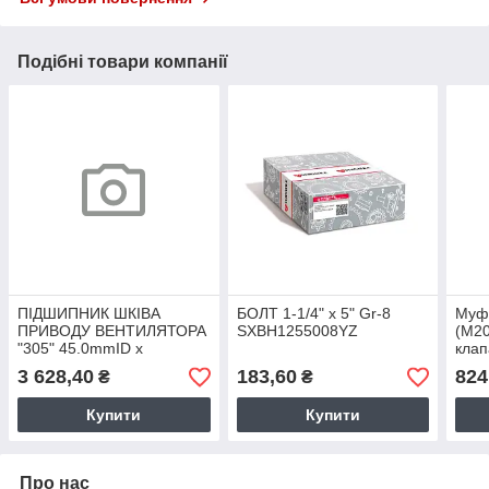
Подібні товари компанії
ПІДШИПНИК ШКІВА
БОЛТ 1-1/4" x 5" Gr-8
Муфт
ПРИВОДУ ВЕНТИЛЯТОРА
SXBH1255008YZ
(M20
"305" 45.0mmID x
клап
85.0mmOD x 27.0mmThk
Гідр
3 628,40
183,60
824
₴
₴
86553237 (88509С3)
Купити
Купити
Про нас