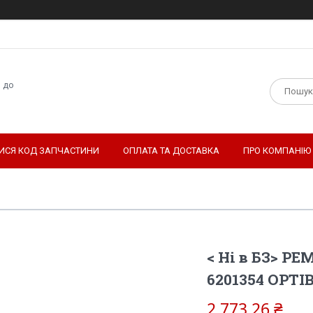
н до
ТИСЯ КОД ЗАПЧАСТИНИ
ОПЛАТА ТА ДОСТАВКА
ПРО КОМПАНІЮ
< Ні в БЗ> Р
6201354 ОРТI
2 773,26 ₴