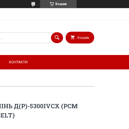
Кошик
Кошик
КОНТАКТИ
ЕМІНЬ Д(Р)-5300IVСХ (РСМ
ВЕLТ)