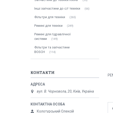
33
Інші запчастини до с/г техніки
66
Фільтри для техніки
265
Ремені для техніки
249
Ремені для гідравлічної
системи
149
Фільтри та запчастини
BOSCH
114
КОНТАКТИ
РЕ
вул. В. Чорновола, 20, Київ, Україна
Колотурський Олексій