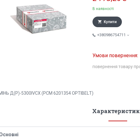
В наявності
Купити
+380986754711
повернення товару пр
МІНЬ Д(Р)-5300IVСХ (РСМ 6201354 ОРТIВЕLТ)
Характеристик
Основні