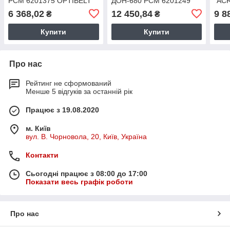
РСМ 6201375 OPTIBELT
ДОН-680 РСМ 6201249
"AC
ОРТIВЕLТ
РСМ
6 368,02
12 450,84
9 8
₴
₴
Купити
Купити
Про нас
Рейтинг не сформований
Менше 5 відгуків за останній рік
Працює з 19.08.2020
м. Київ
вул. В. Чорновола, 20, Київ, Україна
Контакти
Сьогодні працює з 08:00 до 17:00
Показати весь графік роботи
Про нас