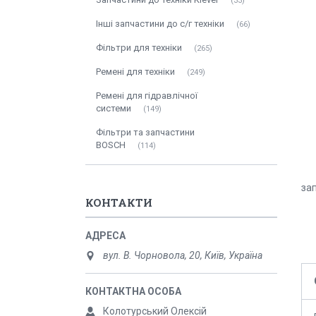
33
Інші запчастини до с/г техніки
66
Фільтри для техніки
265
Ремені для техніки
249
Ремені для гідравлічної
системи
149
Фільтри та запчастини
BOSCH
114
за
КОНТАКТИ
вул. В. Чорновола, 20, Київ, Україна
Колотурський Олексій