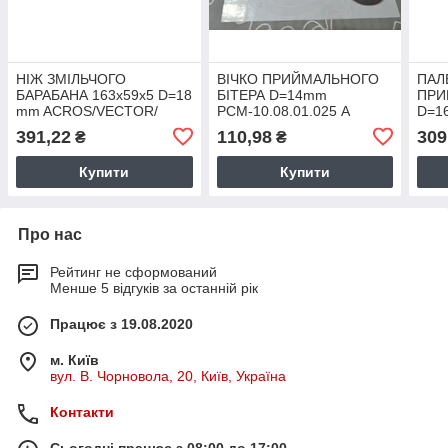
НІЖ ЗМІЛЬЧОГО
ВІЧКО ПРИЙМАЛЬНОГО
ПАЛ
БАРАБАНА 163х59х5 D=18
БІТЕРА D=14mm
ПРИ
mm ACROS/VECTOR/
РСМ-10.08.01.025 А
D=1
НІВА/ДОН
ACR
391,22
110,98
309
₴
₴
РСМ-10Б.14.62.120333098
ДОН-
Купити
Купити
Про нас
Рейтинг не сформований
Менше 5 відгуків за останній рік
Працює з 19.08.2020
м. Київ
вул. В. Чорновола, 20, Київ, Україна
Контакти
Сьогодні працює з 08:00 до 17:00