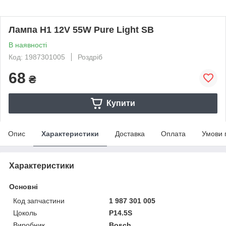
Лампа H1 12V 55W Pure Light SB
В наявності
Код: 1987301005
Роздріб
68
₴
Купити
Опис
Характеристики
Доставка
Оплата
Умови 
Характеристики
Основні
Код запчастини
1 987 301 005
Цоколь
P14.5S
Виробник
Bosch