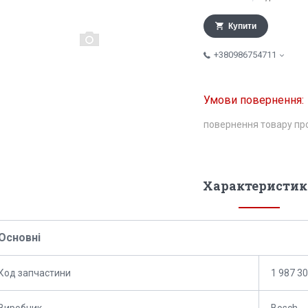
Купити
+380986754711
повернення товару пр
Характеристик
Основні
Код запчастини
1 987 3
Виробник
Bosch