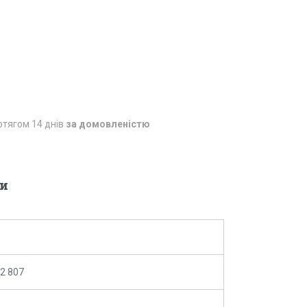
отягом 14 днів
за домовленістю
и
02 807