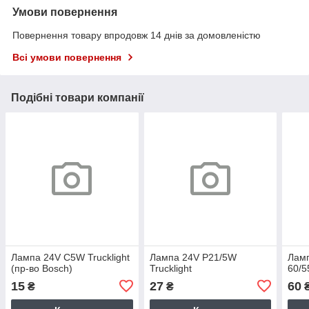
Умови повернення
Повернення товару впродовж 14 днів за домовленістю
Всі умови повернення
Подібні товари компанії
Лампа 24V C5W Trucklight
Лампа 24V P21/5W
Ламп
(пр-во Bosch)
Trucklight
60/5
15
27
60
₴
₴