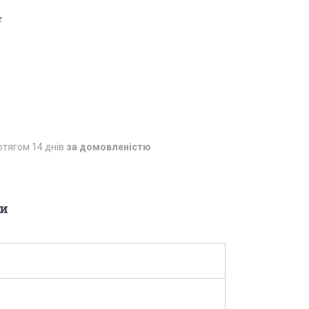
z
отягом 14 днів
за домовленістю
и