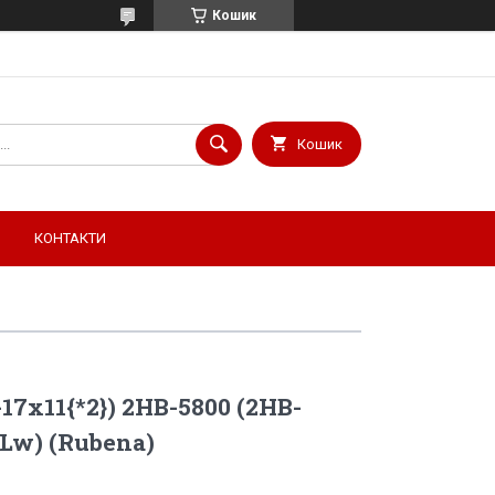
Кошик
Кошик
КОНТАКТИ
17х11{*2}) 2HB-5800 (2HB-
 Lw) (Rubena)