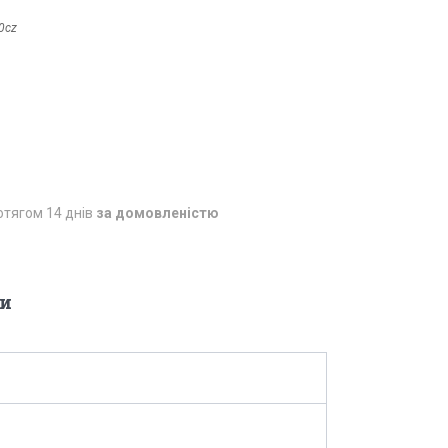
0cz
отягом 14 днів
за домовленістю
и