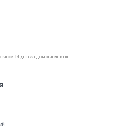
отягом 14 днів
за домовленістю
и
ий