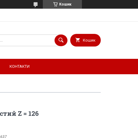
Кошик
Кошик
КОНТАКТИ
тий Z = 126
9637