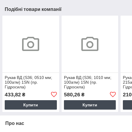
Подібні товари компанії
Рукав ВД (S36; 0510 мм;
Рукав ВД (S36; 1010 мм;
Рука
100атм) 1SN (пр.
100атм) 1SN (пр.
215а
Гідросила)
Гідросила)
Гідр
433,82
580,26
210
₴
₴
Купити
Купити
Про нас