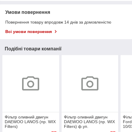
Умови повернення
Повернення товару впродовж 14 днів за домовленістю
Всі умови повернення
Подібні товари компанії
Фільтр оливний двигун
Фільтр оливний двигун
Філь
DAEWOO LANOS (пр. WIX
DAEWOO LANOS (пр. WIX
Ford
Filters)
Filters) ф.уп.
10/0
1.6H