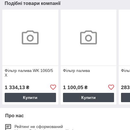
Подібні товари компанії
Фільтр палива WK 1060/5
Фільтр палива
Філь
X
1 334,13
1 100,05
283
₴
₴
Купити
Купити
Про нас
Рейтинг не сформований