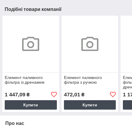
Подібні товари компанії
Елемент паливного
Елемент паливного
Елем
фільтра із дренажем
фільтра з ручкою
філь
дре
1 447,09
472,01
1 1
₴
₴
Купити
Купити
Про нас