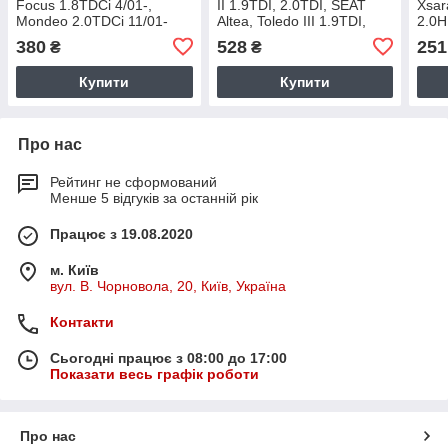
Focus 1.8TDCi 4/01-,
II 1.9TDI, 2.0TDI, SEAT
Xsar
Mondeo 2.0TDCi 11/01-
Altea, Toledo III 1.9TDI,
2.0H
(WF8268) (пр.о WIX
2.0TDI, Skoda Octavia II 1
2.0H
380
528
251
₴
₴
Filters)
Part
Купити
Купити
Про нас
Рейтинг не сформований
Менше 5 відгуків за останній рік
Працює з 19.08.2020
м. Київ
вул. В. Чорновола, 20, Київ, Україна
Контакти
Сьогодні працює з 08:00 до 17:00
Показати весь графік роботи
Про нас